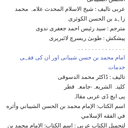
عربی تالیف : شیخ الاسلام المحدث علامہ محمد
زاہد بن الحسن الکوثری
مترجم : سید رئیس احمد جعفری ندوی
پیشکش : طوبیٰ ریسرچ لائبریری
۔۔۔۔۔۔۔۔۔۔۔۔۔۔
امام محمد بن حسن شیبانی اور ان کی فقہی
خدمات
تالیف : ڈاکٹر محمد الدسوقی
کلیتہ الشریعہ-جامعہ قطر
پی ایچ ڈی عربی مقالہ
اسم الكتاب: الإمام محمد بن الحسن الشيباني وأثره
في الفقه الإسلامي
لتحمیل الکتاب عربی : اسم الكتاب: الإمام محمد بن