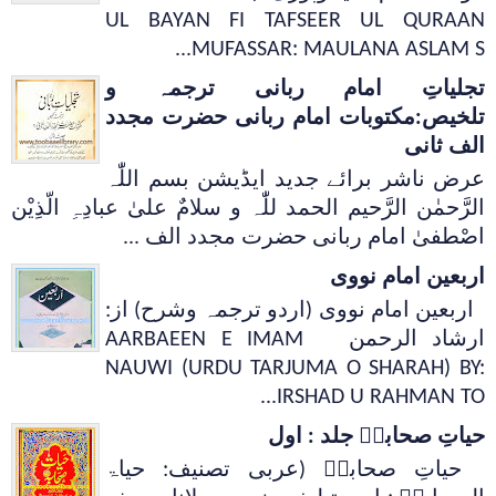
UL BAYAN FI TAFSEER UL QURAAN
MUFASSAR: MAULANA ASLAM S...
تجلیاتِ امام ربانی ترجمہ و
تلخیص:مکتوبات امام ربانی حضرت مجدد
الف ثانی
عرض ناشر برائے جدید ایڈیشن بسم اللّٰہ
الرَّحمٰن الرَّحیم الحمد للّٰہ و سلامٌ علیٰ عبادِہِ الّذِیْن
اصْطفیٰ امام ربانی حضرت مجدد الف ...
اربعین امام نووی
اربعین امام نووی (اردو ترجمہ وشرح) از:
ارشاد الرحمن AARBAEEN E IMAM
NAUWI (URDU TARJUMA O SHARAH) BY:
IRSHAD U RAHMAN TO...
حیاتِ صحابہؓ جلد : اول
حیاتِ صحابہؓ (عربی تصنیف: حیاۃ