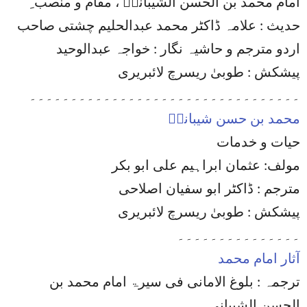
امام محمد بن الحسن الشیبانیؒ ، مقام و منصب ِ
حدیث : علامہ ڈاکٹر محمد عبدالحلیم چشتی صاحب
اردو مترجم و حاشیہ نگار : خواجہ عبدالوحید
پیشکش : طوبیٰ ریسرچ لائبریری
۔۔۔۔۔۔۔۔۔۔۔۔۔۔۔۔۔۔۔۔۔۔۔۔۔۔۔۔۔۔۔۔۔
محمد بن حسن شیبانیؒ
حیات و خدمات
مولف: عثمان ابراہیم علی ابو بکر
مترجم : ڈاکٹر ابو سفیان اصلاحی
پیشکش : طوبیٰ ریسرچ لائبریری
۔۔۔۔۔۔۔۔۔۔۔۔۔۔۔
آثار امام محمد
ترجمہ : بلوغ الامانی فی سیرۃ امام محمد بن
الحسن الشیبانی