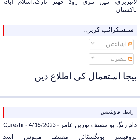
لائبریری، مین مری روڈ چھتر پارک،اسلام آباد،
پاکستان
سبسکرائب کریں۔
اشاعتیں
تبصرے
بیجا استعمال کی اطلاع دیں
رابطہ فاؤنڈیشن
دام رنگِ بو مصنف نورین عامر
- 4/16/2023
- Qureshi
پروفیسر بونگسٹائن مصنف مہوش اسد