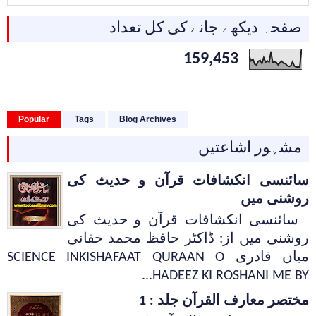
صفحہ دیکھے جانے کی کل تعداد
159,453
Popular
Tags
Blog Archives
مشہور اشاعتیں
سائنسی انکشافات قرآن و حدیث کی
روشنی میں
سائنسی انکشافات قرآن و حدیث کی
روشنی میں از: ڈاکٹر حافظ محمد حقانی
میاں قادری SCIENCE INKISHAFAAT QURAAN O
HADEEZ KI ROSHANI ME BY...
مختصر معارف القرآن جلد : 1