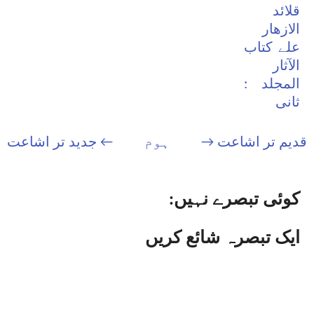
قلائد
الازھار
علے کتاب
الآثار
المجلد :
ثانی
قدیم تر اشاعت →
ہوم
← جدید تر اشاعت
کوئی تبصرے نہیں:
ایک تبصرہ شائع کریں