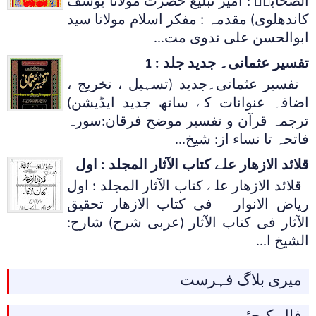
الصحابہؓ : امیر تبلیغ حضرت مولانا یوسف
کاندھلوی) مقدمہ : مفکر اسلام مولانا سید
ابوالحسن علی ندوی مت...
تفسیر عثمانی۔ جدید جلد : 1
تفسیر عثمانی۔جدید (تسہیل ، تخریج ،
اضافہ عنوانات کے ساتھ جدید ایڈیشن)
ترجمہ قرآن و تفسیر موضح فرقان:سورہ
فاتحہ تا نساء از: شیخ...
قلائد الازھار علے کتاب الآثار المجلد : اول
قلائد الازھار علے کتاب الآثار المجلد : اول
ریاض الانوار فی کتاب الازھار تحقیق
الآثار فی کتاب الآثار (عربی شرح) شارح:
الشیخ ا...
میری بلاگ فہرست