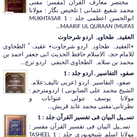
مختصر معارف القرآن (مفسر: مفتی
محمد شفیع عثمانی ) تلخیص نگار : مولانا
ابوالحسن اعظمی جلد : 1 MUKHTASAR
MAARIF UL QURAAN (MUFAS...
العقیدہ طحاویہ اردو شرحاوت
٭العقیدہ طحاویہ اردو شرحاوت٭ عقیدۃ ُ الطحاوی
للامام حجۃ الاسلام حافظ الحدیث ابی جعفر احمد بن
محمد بن سلامہ الطحاوی الحنفی اردو ترج...
صفوۃ التفاسیر۔اردو جلد : 1
صفوۃ التفاسیر۔اردو (عربی تالیف:علامہ
الشیخ محمد علی الصابونی ) اردومترجم :
مولانا یوسف تنولی عنوانات و
نظرثانی:مفتی محمد عابد قریش...
تسہیل البیان فی تفسیر القرآن جلد : 1
تسہیل البیان فی تفسیر القرآن مفسر :
مولانا اسلم شیخوپوری جلد : 1 TASHEEL