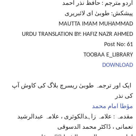
اردو مترجم : حافظ نذر احمد
پیشکش: طوبیٰ ای لائبریری
MAUTTA IMAM MUHAMMAD
URDU TRANSLATION BY: HAFIZ NAZR AHMED
Post No: 61
TOOBAA E_LIBRARY
DOWNLOAD
ایک اور ترجمہ طوبیٰ ریسرچ بلاگ کی کاوش آپ
کی نذر
مؤطا امام محمد
مقدمہ : علامہ زاہدالکوثری ، علامہ عبدالرشید
نعمانی ، ڈاکٹر محمد الدسوقی