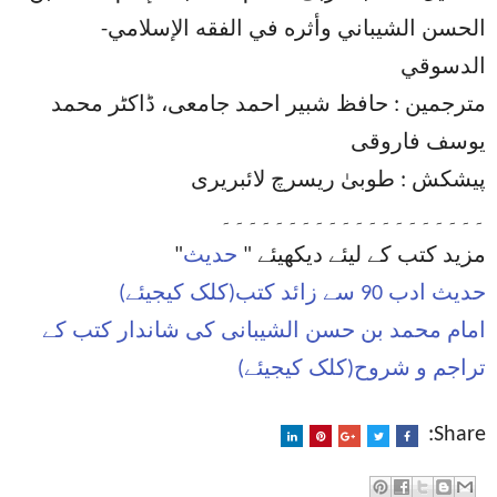
الحسن الشيباني وأثره في الفقه الإسلامي-
الدسوقي
مترجمین : حافظ شبیر احمد جامعی، ڈاکٹر محمد
یوسف فاروقی
پیشکش : طوبیٰ ریسرچ لائبریری
۔۔۔۔۔۔۔۔۔۔۔۔۔۔۔۔۔۔۔۔
مزید کتب کے لیئے دیکھیئے "
حدیث
"
حدیث ادب 90 سے زائد کتب(کلک کیجیئے)
امام محمد بن حسن الشیبانی کی شاندار کتب کے
تراجم و شروح(کلک کیجیئے)
Share: