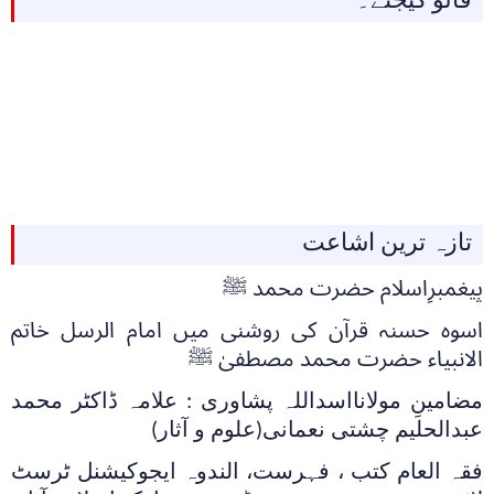
فالو کیجئے۔
تازہ ترین اشاعت
پیغمبرِاسلام حضرت محمد ﷺ
اسوہ حسنہ قرآن کی روشنی میں امام الرسل خاتم
الانبیاء حضرت محمد مصطفیٰ ﷺ
مضامینِ مولانااسداللہ پشاوری : علامہ ڈاکٹر محمد
عبدالحلیم چشتی نعمانی(علوم و آثار)
فقہ العام کتب ، فہرست، الندوہ ایجوکیشنل ٹرسٹ