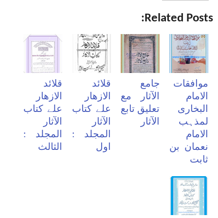
Related Posts:
موافقات
جامع
قلائد
قلائد
الامام
الآثار مع
الازھار
الازھار
البخاری
تعلیق تابع
علے کتاب
علے کتاب
لمذہب
الآثار
الآثار
الآثار
الامام
المجلد :
المجلد :
نعمان بن
اول
الثالث
ثابت