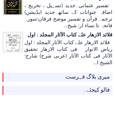
تفسیر عثمانی۔جدید (تسہیل ، تخریج ،
اضافہ عنوانات کے ساتھ جدید ایڈیشن)
ترجمہ قرآن و تفسیر موضح فرقان:سورہ
فاتحہ تا نساء از: شیخ...
قلائد الازھار علے کتاب الآثار المجلد : اول
قلائد الازھار علے کتاب الآثار المجلد : اول
ریاض الانوار فی کتاب الازھار تحقیق
الآثار فی کتاب الآثار (عربی شرح) شارح:
الشیخ ا...
میری بلاگ فہرست
فالو کیجئے۔