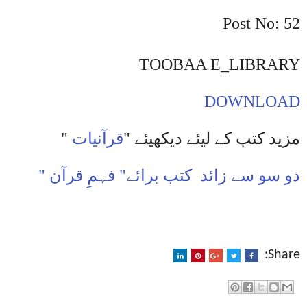
Post No: 52
TOOBAA E_LIBRARY
DOWNLOAD
مزید کتب کے لیئے دیکھیئے "
قرآنیات
"
دو سو سے زائد
کتب برائے" فہمِ قرآن "
Share: