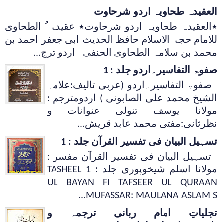
العقیدہ طحاویہ اردو شرحاوت
٭العقیدہ طحاویہ اردو شرحاوت٭ عقیدۃ ُ الطحاوی
للامام حجۃ الاسلام حافظ الحدیث ابی جعفر احمد بن
محمد بن سلامہ الطحاوی الحنفی اردو ترج...
صفوۃ التفاسیر۔اردو جلد : 1
صفوۃ التفاسیر۔اردو (عربی تالیف:علامہ
الشیخ محمد علی الصابونی ) اردومترجم :
مولانا یوسف تنولی عنوانات و
نظرثانی:مفتی محمد عابد قریش...
تسہیل البیان فی تفسیر القرآن جلد : 1
تسہیل البیان فی تفسیر القرآن مفسر :
مولانا اسلم شیخوپوری جلد : 1 TASHEEL
UL BAYAN FI TAFSEER UL QURAAN
MUFASSAR: MAULANA ASLAM S...
تجلیاتِ امام ربانی ترجمہ و