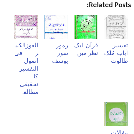
Related Posts:
تفسیر
قرآن ایک
رموز
الفوزالکبی
آیاتِ مُلکِ
نظر میں
سورہ
ر فی
طالوت
یوسف
اصول
التفسیر
کا
تحقیقی
مطالعہ
مقالات