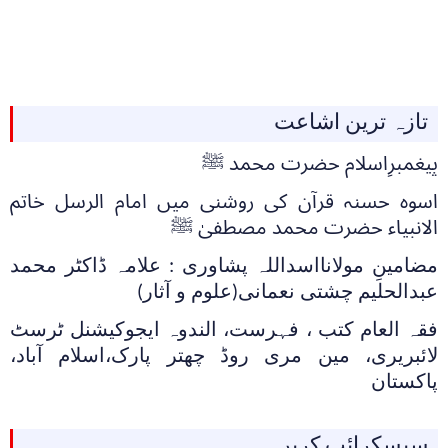
تازہ ترین اشاعت
پیغمبرِاسلام حضرت محمد ﷺ
اسوہ حسنہ قرآن کی روشنی میں امام الرسل خاتم
الانبیاء حضرت محمد مصطفیٰ ﷺ
مضامینِ مولانااسداللہ پشاوری : علامہ ڈاکٹر محمد
عبدالحلیم چشتی نعمانی(علوم و آثار)
فقہ العام کتب ، فہرست، الندوہ ایجوکیشنل ٹرسٹ
لائبریری، مین مری روڈ چھتر پارک،اسلام آباد،
پاکستان
سبسکرائب کریں۔