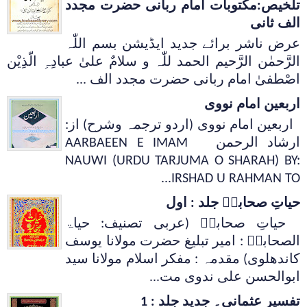
تلخیص:مکتوبات امام ربانی حضرت مجدد
الف ثانی
عرض ناشر برائے جدید ایڈیشن بسم اللّٰہ
الرَّحمٰن الرَّحیم الحمد للّٰہ و سلامٌ علیٰ عبادِہِ الّذِیْن
اصْطفیٰ امام ربانی حضرت مجدد الف ...
اربعین امام نووی
اربعین امام نووی (اردو ترجمہ وشرح) از:
ارشاد الرحمن AARBAEEN E IMAM
NAUWI (URDU TARJUMA O SHARAH) BY:
IRSHAD U RAHMAN TO...
حیاتِ صحابہؓ جلد : اول
حیاتِ صحابہؓ (عربی تصنیف: حیاۃ
الصحابہؓ : امیر تبلیغ حضرت مولانا یوسف
کاندھلوی) مقدمہ : مفکر اسلام مولانا سید
ابوالحسن علی ندوی مت...
تفسیر عثمانی۔ جدید جلد : 1