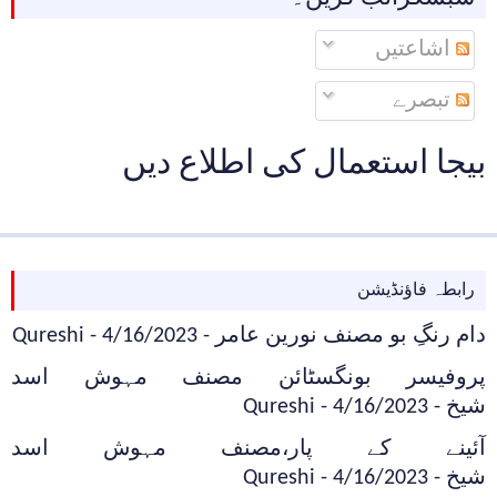
اشاعتیں
تبصرے
بیجا استعمال کی اطلاع دیں
رابطہ فاؤنڈیشن
دام رنگِ بو مصنف نورین عامر
- 4/16/2023
- Qureshi
پروفیسر بونگسٹائن مصنف مہوش اسد
شیخ
- 4/16/2023
- Qureshi
آئینے کے پار،مصنف مہوش اسد
شیخ
- 4/16/2023
- Qureshi