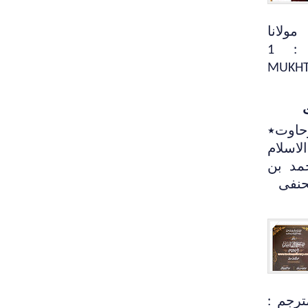
ولانا
ابوالحسن اعظمی جلد : 1
MUKHT
حاوت٭
لاسلام
مد بن
لحنفی
ترجم :