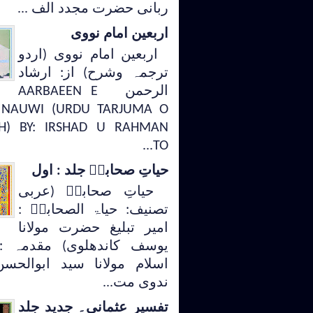
ربانی حضرت مجدد الف ...
اربعین امام نووی
اربعین امام نووی (اردو
ترجمہ وشرح) از: ارشاد
الرحمن AARBAEEN E
NAUWI (URDU TARJUMA O
H) BY: IRSHAD U RAHMAN
TO...
حیاتِ صحابہؓ جلد : اول
حیاتِ صحابہؓ (عربی
تصنیف: حیاۃ الصحابہؓ :
امیر تبلیغ حضرت مولانا
یوسف کاندھلوی) مقدمہ :
اسلام مولانا سید ابوالحس
ندوی مت...
تفسیر عثمانی۔ جدید جلد