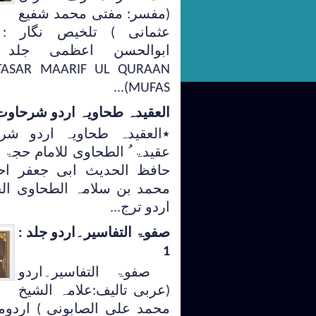
(مفسر: مفتی محمد شفیع
عثمانی ) تلخیص نگار : م
ASAR MAARIF UL QURAAN
(MUFAS...
العقیدہ طحاویہ اردو شرحاوت
٭العقیدہ طحاویہ اردو شر
عقیدۃ ُ الطحاوی للامام حجۃ ا
حافظ الحدیث ابی جعفر اح
محمد بن سلامہ الطحاوی ا
اردو ترج...
صفوۃ التفاسیر۔اردو جلد :
1
صفوۃ التفاسیر۔اردو
(عربی تالیف:علامہ الشیخ
محمد علی الصابونی ) اردوم