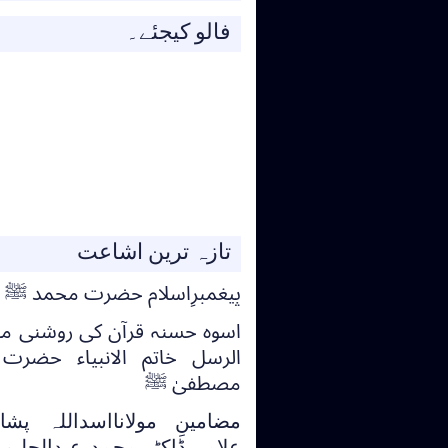
فالو کیجئے۔
تازہ ترین اشاعت
پیغمبرِاسلام حضرت محمد ﷺ
اسوہ حسنہ قرآن کی روشنی می
الرسل خاتم الانبیاء حضرت
مصطفیٰ ﷺ
مضامینِ مولانااسداللہ پشا
علامہ ڈاکٹر محمد عبدالحلی