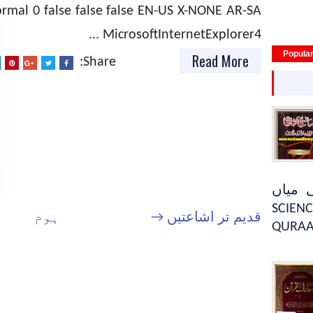
rmal 0 false false false EN-US X-NONE AR-SA
MicrosoftInternetExplorer4 ...
Popula
Read More
Share:
 میاں
SCIENC
قدیم تر اشاعتیں →
ہوم
QURAA