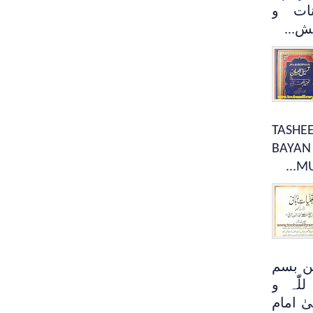
نات و
ش...
 جلد : 1 TASHEEL UL
BAYAN
MU
ن بسم
للّٰہ و
یٰ امام