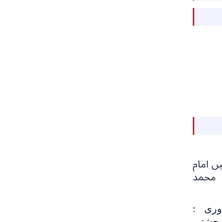
ں امام
 محمد
وری :
م چشتی