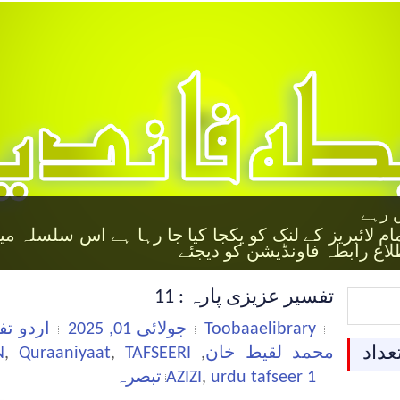
 رہے
 رہے
 رہے
 رہے
بری،اب آپ اردو میں بلاگ/ویب سائیٹ با آسانی مل 
رابطہ کریں
تفسیر عزیزی پارہ : 11
Toobaaelibrary
جولائی 01, 2025
اردو تف
عداد
محمد لقیط خان
,
TAFSEERI
,
Quraaniyaat
,
N
1 تبصرہ
urdu tafseer
,
AZIZI