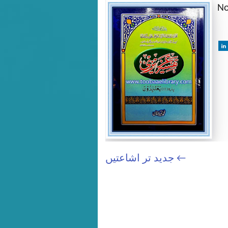
No
← جدید تر اشاعتیں