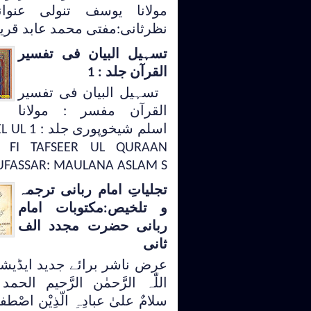
مولانا یوسف تنولی عنوا
نظرثانی:مفتی محمد عابد قری
تسہیل البیان فی تفسیر
القرآن جلد : 1
تسہیل البیان فی تفسیر
القرآن مفسر : مولانا
اسلم شیخوپوری
 FI TAFSEER UL QURAAN
FASSAR: MAULANA ASLAM S...
تجلیاتِ امام ربانی ترجمہ
و تلخیص:مکتوبات امام
ربانی حضرت مجدد الف
ثانی
عرض ناشر برائے جدید ایڈیش
اللّٰہ الرَّحمٰن الرَّحیم الحمد 
سلامٌ علیٰ عبادِہِ الّذِیْن اصْطف