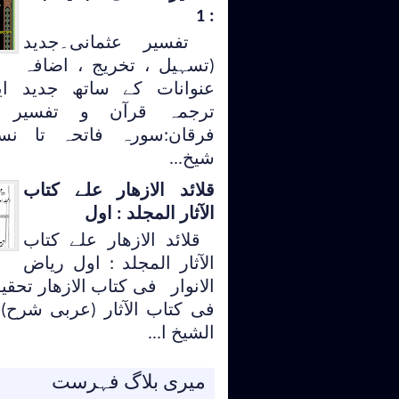
: 1
تفسیر عثمانی۔جدید
(تسہیل ، تخریج ، اضافہ
عنوانات کے ساتھ جدید ای
ترجمہ قرآن و تفسیر 
فرقان:سورہ فاتحہ تا نسا
شیخ...
قلائد الازھار علے کتاب
الآثار المجلد : اول
قلائد الازھار علے کتاب
الآثار المجلد : اول ریاض
الانوار فی کتاب الازھار تحقیق
فی کتاب الآثار (عربی شرح)
الشیخ ا...
میری بلاگ فہرست