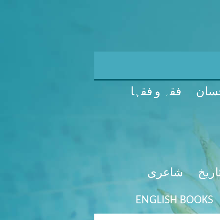
سان
فقہ و فقہا
اریخ
شاعری
ENGLISH BOOKS