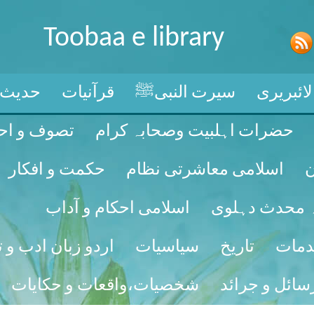
Toobaa e library
ائبریری
سیرت النبیﷺ
قرآنیات
حدیث
حضرات اہلبیت وصحابہ کرام
تصوف و اح
ن
اسلامی معاشرتی نظام
حکمت و افکار
لہ محدث دہلوی
اسلامی احکام و آداب
خدمات
تاریخ
سیاسیات
اردو زبان ادب و ت
سائل و جرائد
شخصیات،واقعات و حکایات