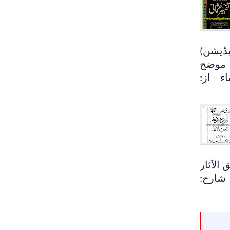
ڈیشن)
موضح
ء از:
 الآثار
 شارح: