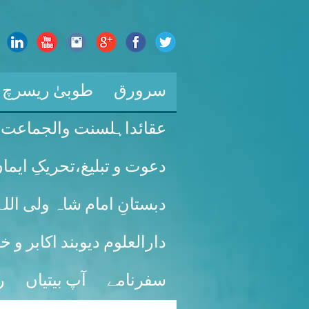
سرورق
طوبیٰ ریسرچ ل
عقائداہلسنت والجماعت
دعوت و تبلیغ،تحریکِ ایما
دبستانِ امام شاہ ولی ال
دارالعلوم دیوبند اکابر و 
سفرنامے
آپ بیتیاں
ر