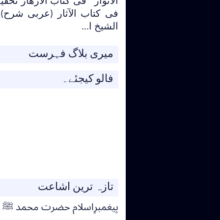
الانوار فی کتاب الازھار تحقیق
فی کتاب الآثار (عربی شرح)
الشیخ ا...
میری بلاگ فہرست
فالو کیجئے۔
تازہ ترین اشاعت
پیغمبرِاسلام حضرت محمد ﷺ