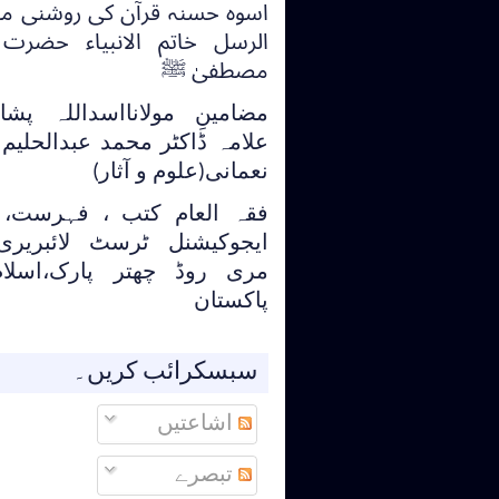
اسوہ حسنہ قرآن کی روشنی می
الرسل خاتم الانبیاء حضرت
مصطفیٰ ﷺ
مضامینِ مولانااسداللہ پشا
علامہ ڈاکٹر محمد عبدالحلی
نعمانی(علوم و آثار)
فقہ العام کتب ، فہرست، ا
ایجوکیشنل ٹرسٹ لائبریری
مری روڈ چھتر پارک،اسلام 
پاکستان
سبسکرائب کریں۔
اشاعتیں
تبصرے