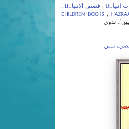
 انبیاءؑ
,
قصص الانبیاءؑ
,
CHILDREN BOOKS
,
HAZRAA
ن ؑ۔ ندوی
بصرے نہیں