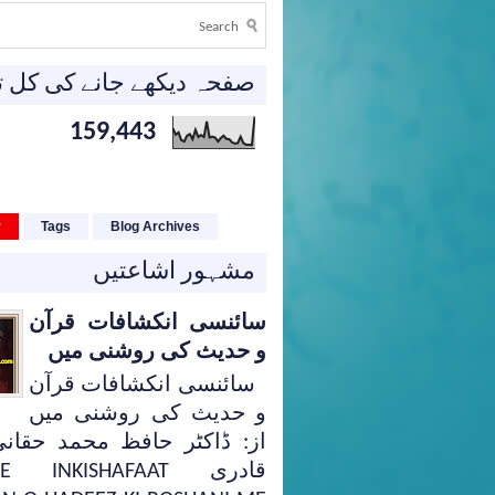
صفحہ دیکھے جانے کی کل ت
159,443
r
Tags
Blog Archives
مشہور اشاعتیں
سائنسی انکشافات قرآن
و حدیث کی روشنی میں
سائنسی انکشافات قرآن
و حدیث کی روشنی میں
از: ڈاکٹر حافظ محمد حقانی
قادری E INKISHAFAAT