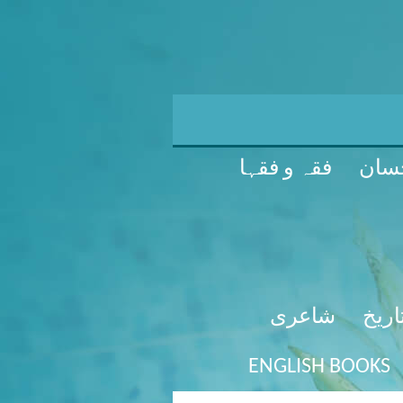
سان
فقہ و فقہا
اریخ
شاعری
ENGLISH BOOKS