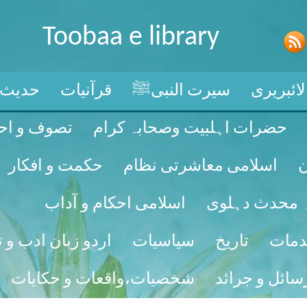
Toobaa e library
ائبریری
سیرت النبیﷺ
قرآنیات
حدیث
حضرات اہلبیت وصحابہ کرام
تصوف و اح
ن
اسلامی معاشرتی نظام
حکمت و افکار
لہ محدث دہلوی
اسلامی احکام و آداب
خدمات
تاریخ
سیاسیات
اردو زبان ادب و ت
سائل و جرائد
شخصیات،واقعات و حکایات