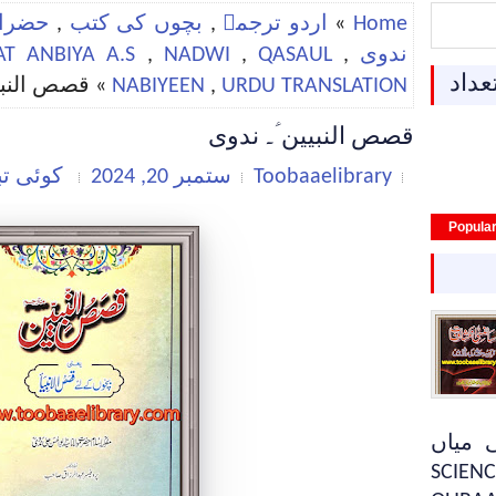
Home
»
اردو ترجمہ
,
بچوں کی کتب
,
حضرات
ندوی
,
QASAUL
,
NADWI
,
T ANBIYA A.S
عداد
URDU TRANSLATION
,
NABIYEEN
» قصص النبیی
قصص النبیین ؑ۔ ندوی
Toobaaelibrary
ستمبر 20, 2024
کوئی ت
Popula
 میاں
SCIENC