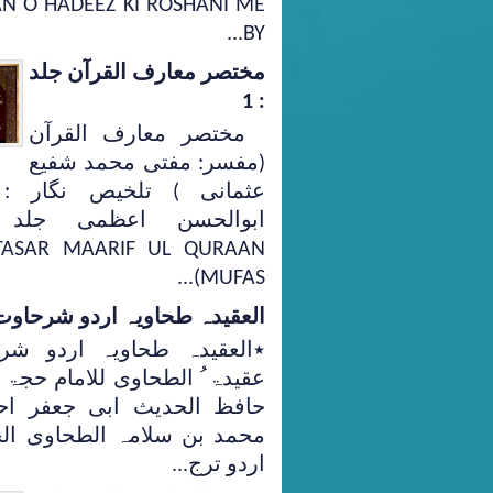
N O HADEEZ KI ROSHANI ME
BY...
مختصر معارف القرآن جلد
: 1
مختصر معارف القرآن
(مفسر: مفتی محمد شفیع
عثمانی ) تلخیص نگار : م
ASAR MAARIF UL QURAAN
(MUFAS...
العقیدہ طحاویہ اردو شرحاوت
٭العقیدہ طحاویہ اردو شر
عقیدۃ ُ الطحاوی للامام حجۃ ا
حافظ الحدیث ابی جعفر اح
محمد بن سلامہ الطحاوی ا
اردو ترج...