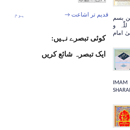
قدیم تر اشاعت →
ہوم
ن بسم
للّٰہ و
یٰ امام
کوئی تبصرے نہیں:
ایک تبصرہ شائع کریں
IMAM 
SHARA