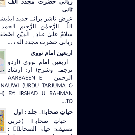
ربانی حضرت مجدد الف
ثانی
عرض ناشر برائے جدید ایڈیش
اللّٰہ الرَّحمٰن الرَّحیم الحمد 
سلامٌ علیٰ عبادِہِ الّذِیْن اصْطف
ربانی حضرت مجدد الف ...
اربعین امام نووی
اربعین امام نووی (اردو
ترجمہ وشرح) از: ارشاد
الرحمن AARBAEEN E
NAUWI (URDU TARJUMA O
H) BY: IRSHAD U RAHMAN
TO...
حیاتِ صحابہؓ جلد : اول
حیاتِ صحابہؓ (عربی
تصنیف: حیاۃ الصحابہؓ :