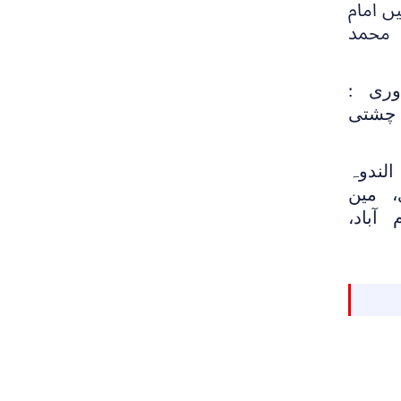
ں امام
 محمد
وری :
م چشتی
لندوہ
، مین
آباد،