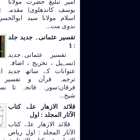
امیر تبلیغ حضرت مولانا
یوسف کاندھلوی) مقدمہ :
اسلام مولانا سید ابوالحس
ندوی مت...
تفسیر عثمانی۔ جدید جلد
: 1
تفسیر عثمانی۔جدید
(تسہیل ، تخریج ، اضافہ
عنوانات کے ساتھ جدید ای
ترجمہ قرآن و تفسیر 
فرقان:سورہ فاتحہ تا نسا
شیخ...
قلائد الازھار علے کتاب
الآثار المجلد : اول
قلائد الازھار علے کتاب
الآثار المجلد : اول ریاض