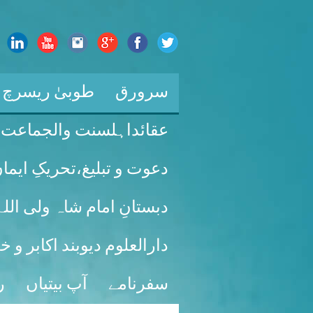
سرورق
طوبیٰ ریسرچ ل
عقائداہلسنت والجماعت
دعوت و تبلیغ،تحریکِ ایما
دبستانِ امام شاہ ولی ال
دارالعلوم دیوبند اکابر و 
سفرنامے
آپ بیتیاں
ر