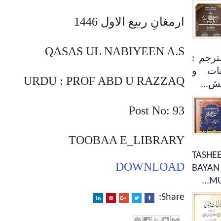
ارمغانِ ربیع الاول 1446
QASAS UL NABIYEEN A.S
ترجم :
نات و
URDU : PROF ABD U RAZZAQ
ش...
Post No: 93
TOOBAA E_LIBRARY
 جلد : 1 TASHEEL UL
DOWNLOAD
BAYAN
MU
Share: