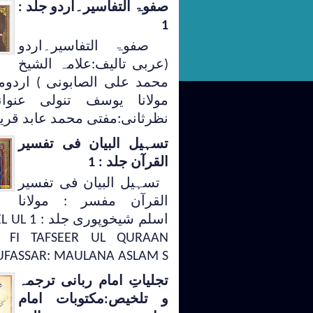
صفوۃ التفاسیر۔اردو جلد :
1
صفوۃ التفاسیر۔اردو
(عربی تالیف:علامہ الشیخ
محمد علی الصابونی ) اردوم
مولانا یوسف تنولی عنوا
نظرثانی:مفتی محمد عابد قری
تسہیل البیان فی تفسیر
القرآن جلد : 1
تسہیل البیان فی تفسیر
القرآن مفسر : مولانا
اسلم شیخوپوری
 FI TAFSEER UL QURAAN
FASSAR: MAULANA ASLAM S...
تجلیاتِ امام ربانی ترجمہ
و تلخیص:مکتوبات امام