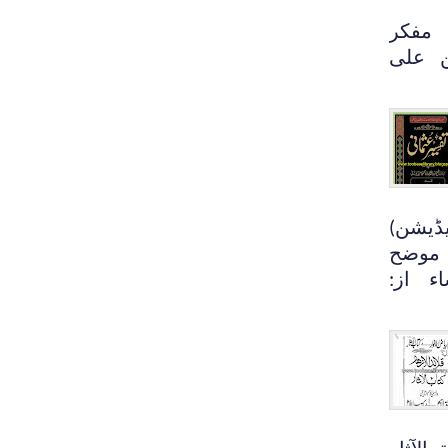
 مفکر
ن علی
ڈیشن)
موضح
ء از: