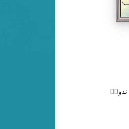
 ندویؒ