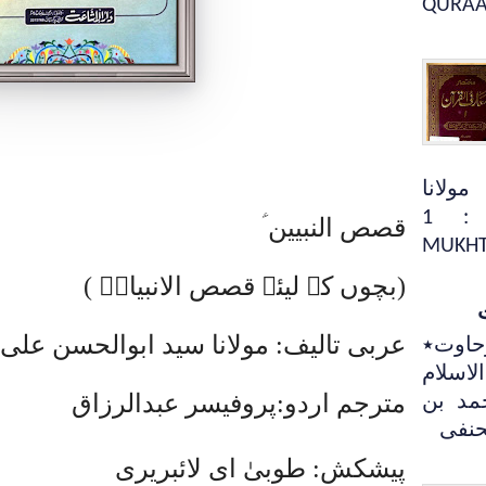
QURAA
ولانا
ابوالحسن اعظمی جلد : 1
قصص النبیین ؑ
MUKHT
(بچوں کے لیئے قصص الانبیاءؑ )
عربی تالیف: مولانا سید ابوالحسن علی
حاوت٭
لاسلام
مترجم اردو:پروفیسر عبدالرزاق
مد بن
لحنفی
پیشکش: طوبیٰ ای لائبریری