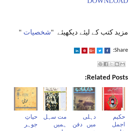
DOWNLOAD
مزید کتب کے لیئے دیکھیئے
"
شخصیات
"
Share:
Related Posts:
حکیم
دہلی
مت سہل
حیاتِ
اجمل
میں دفن
ہمیں
جوہر