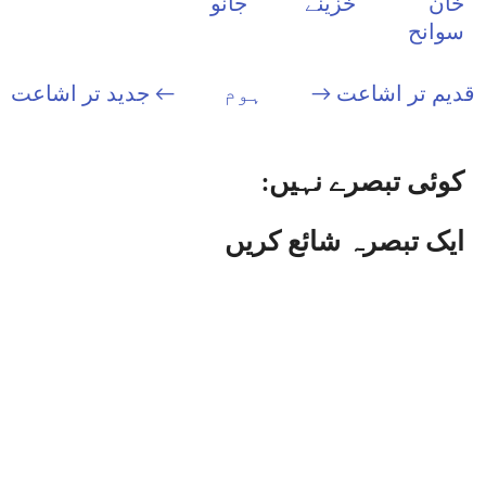
خان
خزینے
جانو
سوانح
قدیم تر اشاعت →
ہوم
← جدید تر اشاعت
کوئی تبصرے نہیں:
ایک تبصرہ شائع کریں