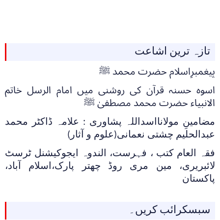
تازہ ترین اشاعت
پیغمبرِاسلام حضرت محمد ﷺ
اسوہ حسنہ قرآن کی روشنی میں امام الرسل خاتم
الانبیاء حضرت محمد مصطفیٰ ﷺ
مضامینِ مولانااسداللہ پشاوری : علامہ ڈاکٹر محمد
عبدالحلیم چشتی نعمانی(علوم و آثار)
فقہ العام کتب ، فہرست، الندوہ ایجوکیشنل ٹرسٹ
لائبریری، مین مری روڈ چھتر پارک،اسلام آباد،
پاکستان
سبسکرائب کریں۔