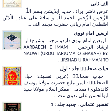
الف ثانی
عرض ناشر برائے جدید ایڈیشن بسم اللّٰہ
الرَّحمٰن الرَّحیم الحمد للّٰہ و سلامٌ علیٰ عبادِہِ الّذِیْن
اصْطفیٰ امام ربانی حضرت مجدد الف ...
اربعین امام نووی
اربعین امام نووی (اردو ترجمہ وشرح) از:
ارشاد الرحمن AARBAEEN E IMAM
NAUWI (URDU TARJUMA O SHARAH) BY:
IRSHAD U RAHMAN TO...
حیاتِ صحابہؓ جلد : اول
حیاتِ صحابہؓ (عربی تصنیف: حیاۃ
الصحابہؓ : امیر تبلیغ حضرت مولانا یوسف
کاندھلوی) مقدمہ : مفکر اسلام مولانا سید
ابوالحسن علی ندوی مت...
تفسیر عثمانی۔ جدید جلد : 1