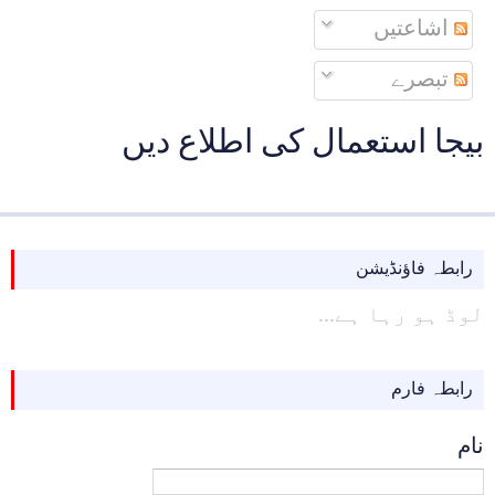
اشاعتیں
تبصرے
بیجا استعمال کی اطلاع دیں
رابطہ فاؤنڈیشن
لوڈ ہو رہا ہے...
رابطہ فارم
نام