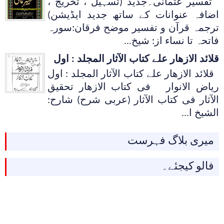
تفسیر عثمانی۔جدید (تسہیل ، تخریج ،
اضافہ عنوانات کے ساتھ جدید ایڈیشن)
ترجمہ قرآن و تفسیر موضح فرقان:سورہ
فاتحہ تا نساء از: شیخ...
قلائد الازھار علے کتاب الآثار المجلد : اول
قلائد الازھار علے کتاب الآثار المجلد : اول
ریاض الانوار فی کتاب الازھار تحقیق
الآثار فی کتاب الآثار (عربی شرح) شارح:
الشیخ ا...
میری بلاگ فہرست
فالو کیجئے۔