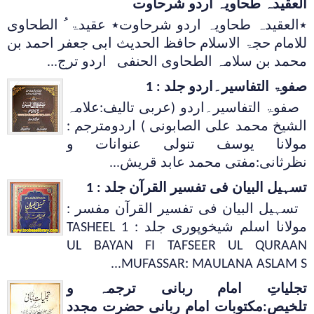
العقیدہ طحاویہ اردو شرحاوت
٭العقیدہ طحاویہ اردو شرحاوت٭ عقیدۃ ُ الطحاوی
للامام حجۃ الاسلام حافظ الحدیث ابی جعفر احمد بن
محمد بن سلامہ الطحاوی الحنفی اردو ترج...
صفوۃ التفاسیر۔اردو جلد : 1
صفوۃ التفاسیر۔اردو (عربی تالیف:علامہ
الشیخ محمد علی الصابونی ) اردومترجم :
مولانا یوسف تنولی عنوانات و
نظرثانی:مفتی محمد عابد قریش...
تسہیل البیان فی تفسیر القرآن جلد : 1
تسہیل البیان فی تفسیر القرآن مفسر :
مولانا اسلم شیخوپوری جلد : 1 TASHEEL
UL BAYAN FI TAFSEER UL QURAAN
MUFASSAR: MAULANA ASLAM S...
تجلیاتِ امام ربانی ترجمہ و
تلخیص:مکتوبات امام ربانی حضرت مجدد