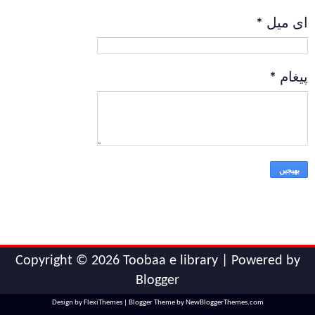
ای میل
*
پیغام
*
Copyright ©
2026
Toobaa e library
| Powered by
Blogger
Design by
FlexiThemes
| Blogger Theme by
NewBloggerThemes.com